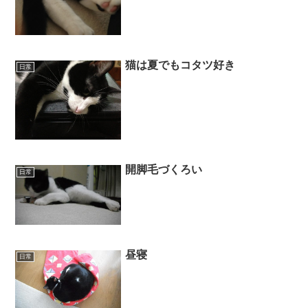
猫は夏でもコタツ好き
日常
開脚毛づくろい
日常
昼寝
日常