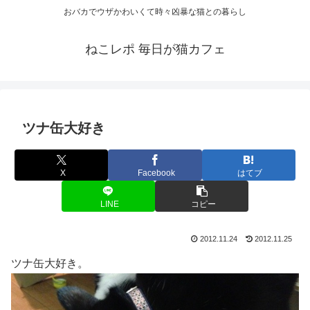
おバカでウザかわいくて時々凶暴な猫との暮らし
ねこレポ 毎日が猫カフェ
ツナ缶大好き
X
Facebook
はてブ
LINE
コピー
2012.11.24
2012.11.25
ツナ缶大好き。