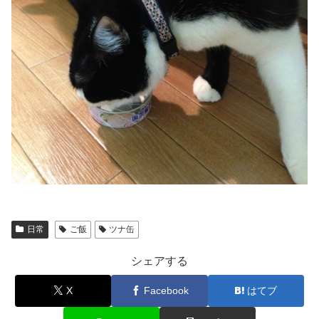
日常
ご飯
ツナ缶
シェアする
X
Facebook
はてブ