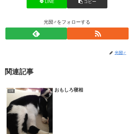
LINE
コピー
光圀♂をフォローする
光圀♂
関連記事
おもしろ寝相
日常