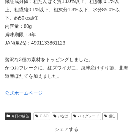
保証成分値：粗たんぱく質13.0%以上、粗脂肪0.1%以
上、粗繊維0.1%以下、粗灰分1.3%以下、水分85.0%以
下、約50kcal/缶
内容量：80g
賞味期限：3年
JAN(単品)：4901133861123
贅沢な3種の素材をトッピングしました。
かつおフレークに、紅ズワイガニ、焼津産けずり節、北海
道産ほたてを加えました。
公式ホームページ
今日の猫缶
CIAO
いなば
ハイグレード
猫缶
シェアする