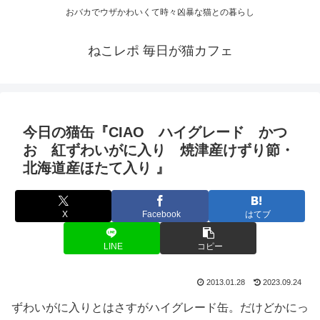
おバカでウザかわいくて時々凶暴な猫との暮らし
ねこレポ 毎日が猫カフェ
今日の猫缶『CIAO ハイグレード かつ
お 紅ずわいがに入り 焼津産けずり節・
北海道産ほたて入り 』
X
Facebook
はてブ
LINE
コピー
2013.01.28
2023.09.24
ずわいがに入りとはさすがハイグレード缶。だけどかにっ