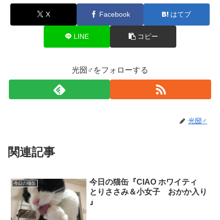
X
Facebook
はてブ
LINE
コピー
光圀♂をフォローする
光圀♂
関連記事
今日の猫缶『CIAO ホワイティ
今日の猫缶
とりささみ＆小女子 おかか入り
』