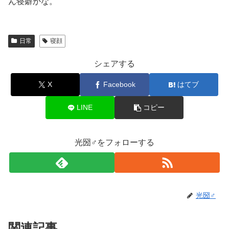
ん寝癖かな。
日常
寝顔
シェアする
X
Facebook
はてブ
LINE
コピー
光圀♂をフォローする
光圀♂
関連記事