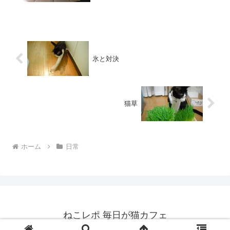
氷と対決
猫草
ホーム
日常
ねこレポ 毎日が猫カフェ