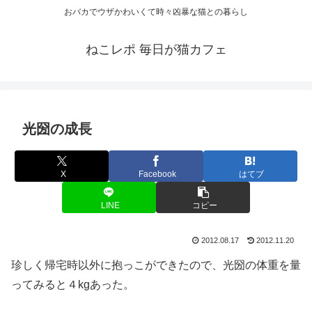
おバカでウザかわいくて時々凶暴な猫との暮らし
ねこレポ 毎日が猫カフェ
光圀の成長
X
Facebook
はてブ
LINE
コピー
2012.08.17
2012.11.20
珍しく帰宅時以外に抱っこができたので、光圀の体重を量
ってみると４kgあった。