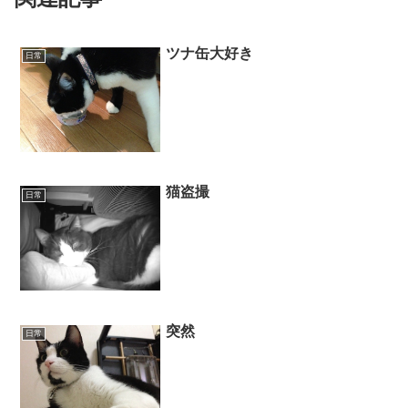
ツナ缶大好き
日常
猫盗撮
日常
突然
日常