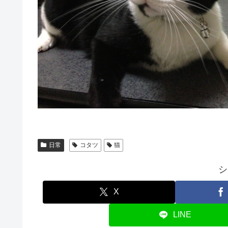
日常
コタツ
猫
シ
X
LINE