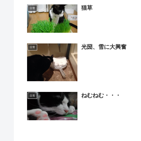
猫草
日常
光圀、雪に大興奮
日常
ねむねむ・・・
日常