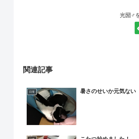
光圀♂
関連記事
暑さのせいか元気ない
日常