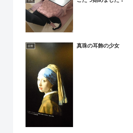
こたつ始めました！
日常
真珠の耳飾の少女
日常